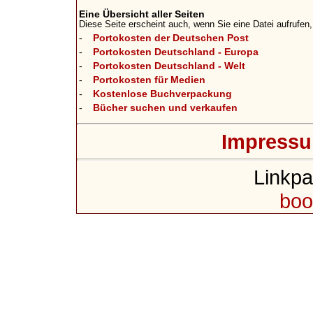
Eine Übersicht aller Seiten
Überarbeitung und A
Diese Seite erscheint auch, wenn Sie eine Datei aufrufen, 
-
Portokosten der Deutschen Post
Europa und Welt.
-
Portokosten Deutschland - Europa
30.06.2025:
-
Portokosten Deutschland - Welt
-
Portokosten für Medien
Warensendung verte
-
Kostenlose Buchverpackung
-
Bücher suchen und verkaufen
auf 2,70 Euro.
31.12.2024:
Impress
Preise 2025: Portoe
Linkpa
und international, 
boo
bis einschl. 5kg.
21.10.2024:
Fehler beseitigt, Por
Spalte verrutscht
30.09.2024: